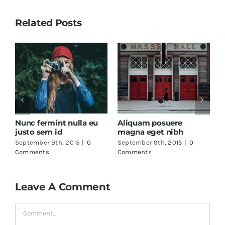
Related Posts
Nunc fermint nulla eu
Aliquam posuere
C
justo sem id
magna eget nibh
c
September 9th, 2015
|
0
September 9th, 2015
|
0
S
Comments
Comments
C
Leave A Comment
Comment