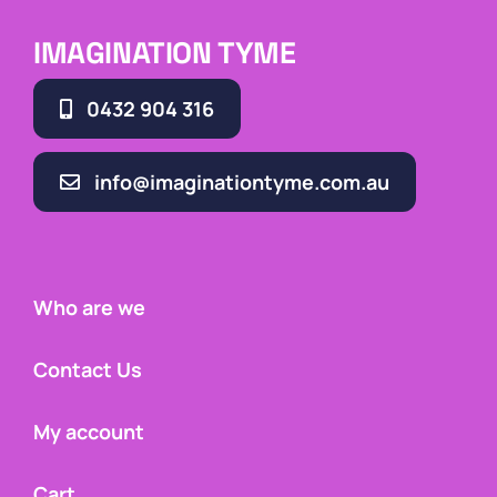
IMAGINATION TYME
0432 904 316
info@imaginationtyme.com.au
Who are we
Contact Us
My account
Cart