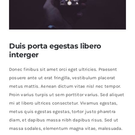
Educational & STEM
Games & Puzzles
Duis porta egestas libero
interger
Nursery & Pre-School
Donec finibus sit amet orci eget ultricies. Praesent
posuere ante ut erat fringilla, vestibulum placerat
Outdoor & Sports
metus mattis. Aenean dictum vitae nisl nec tempor.
Proin varius turpis ut sem porttitor varius. Sed aliquet
Soft Toys
mi at libero ultrices consectetur. Vivamus egestas,
metus quis egestas egestas, tortor justo pharetra
Vehicles & Radio Control
diam, et dapibus massa nibh dapibus risus. Sed ut
massa sodales, elementum magna vitae, malesuada.