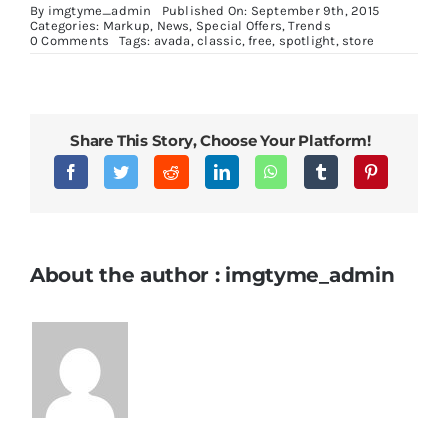
By
imgtyme_admin
Published On: September 9th, 2015
Categories:
Markup
,
News
,
Special Offers
,
Trends
on
0 Comments
Tags:
avada
,
classic
,
free
,
spotlight
,
store
Duis
porta
egestas
libero
interger
Share This Story, Choose Your Platform!
About the author : imgtyme_admin