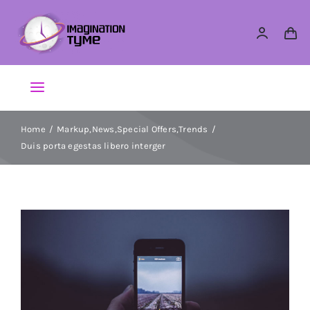
Skip
to
content
Toggle
Navigation
Action Figures
Home
Markup
,
News
,
Special Offers
,
Trends
Duis porta egestas libero interger
Arts & Crafts
Building Sets & Blocks
Dolls
Dress Up & Role play